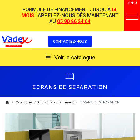
MENU
FORMULE DE FINANCEMENT JUSQU’À
60
MOIS
| APPELEZ-NOUS DÈS MAINTENANT
AU
05 90 86 24 64
CONTACTEZ-NOUS
menu
Voir le catalogue
ECRANS DE SEPARATION
breadcrumb
home
Catalogue
Cloisons et panneaux
ECRANS DE SEPARATION
Liste des produits de la catégorie ECRANS 