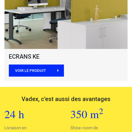
ECRANS KE
VOIR LE PRODUIT
Vadex, c'est aussi des avantages
2
24
h
350
m
2
Livraison en
24h
Show-room de
350 m