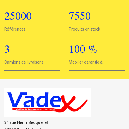
25000
7550
25000
Références
7550
Produits en stock
3
100
%
3
Camions de livraisons
Mobilier garantie à
100%
31 rue Henri Becquerel