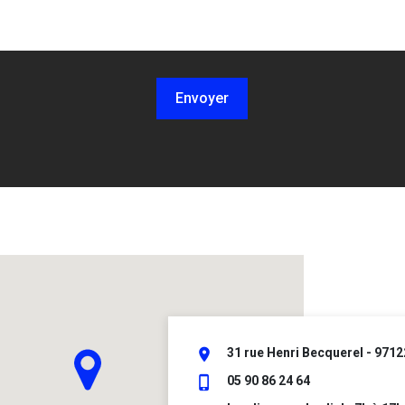
Envoyer
place
31 rue Henri Becquerel - 9712
phone_iphone
05 90 86 24 64