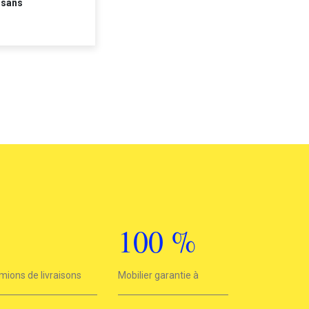
 sans
3
100
%
mions de livraisons
Mobilier garantie à
100%