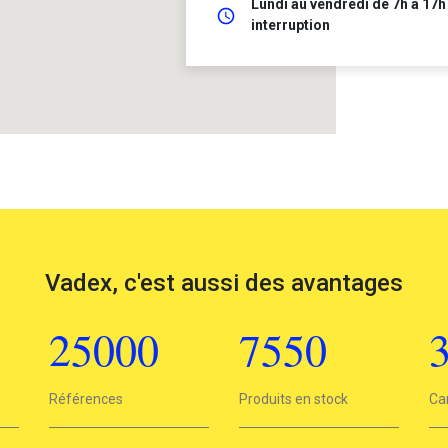
Lundi au vendredi de 7h à 17h
schedule
interruption
Vadex, c'est aussi des avantages
25000
7550
25000
Références
7550
Produits en stock
3
Ca