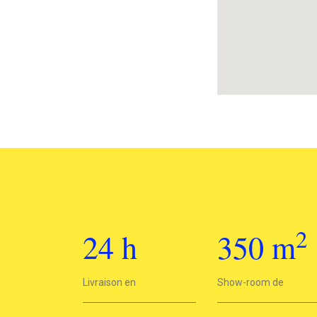
2
24
h
350
m
2
Livraison en
24h
Show-room de
350 m