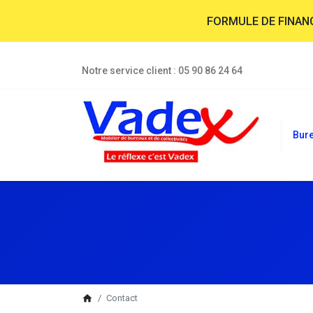
FORMULE DE FINA
Notre service client :
05 90 86 24 64
Bur
breadcrumb
home
Contact