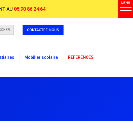
MENU
NT AU
05 90 86 24 64
RCHER
CONTACTEZ-NOUS
stiaires
Mobilier scolaire
REFERENCES