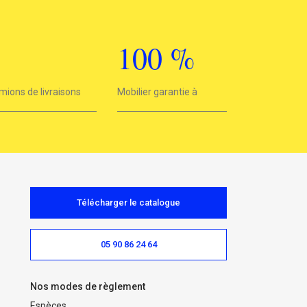
3
100
%
mions de livraisons
Mobilier garantie à
100%
Télécharger le catalogue
05 90 86 24 64
Nos modes de règlement
Espèces