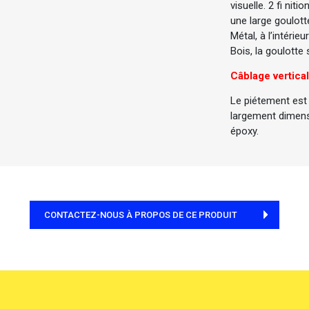
visuelle. 2 fi niti
une large goulott
Métal, à l’intérie
Bois, la goulotte s
Câblage vertical
Le piétement est
largement dimensi
époxy.
CONTACTEZ-NOUS À PROPOS DE CE PRODUIT