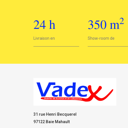
2
24
h
350
m
2
Livraison en
24h
Show-room de
350 m
31 rue Henri Becquerel
97122 Baie Mahault