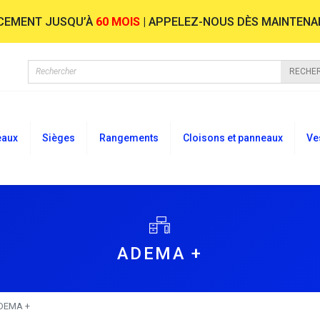
NCEMENT JUSQU’À
60 MOIS
| APPELEZ-NOUS DÈS MAINTENA
RECHE
eaux
Sièges
Rangements
Cloisons et panneaux
Ve
ADEMA +
DEMA +