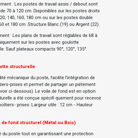
ement : Les postes de travail assis / debout sont
 de 70 à 120 cm. Disponibles sur les postes droits
120, 140, 160, 180 cm ou sur les postes double
0 et 180 cm. Structure Blanc (19) ou Argent (22).
ent : Les plans de travail sont réglables de 68 à
niquement sur les postes avec goulotte
lle. Sauf plateaux compacts 90°, 120°, 135°.
tte structurelle
idité mécanique du poste, facilite l’intégration de
tiers-prises et permet de partager un piétement
(voir ci-dessous). Le voile de fond est en option.
turelle a été conçue spécifi quement pour recevoir
boîtiers- prises. Largeur utile : 12 cm - Hauteur
 de fond structurel (Métal ou Bois)
ité du poste tout en garantissant une protection