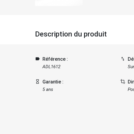
Description du produit
label
Référence :
import_export
Dél
ADL1612
Su
hourglass_empty
Garantie :
crop
Di
5 ans
Pos