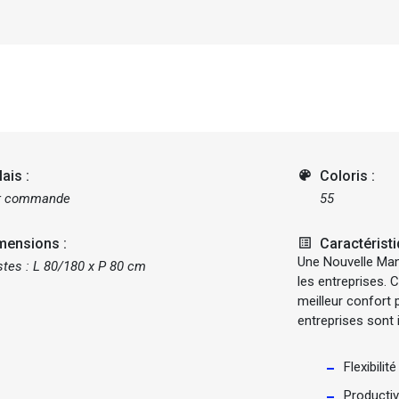
ais :
color_lens
Coloris :
r commande
55
mensions :
list_alt
Caractéristi
Une Nouvelle Man
tes : L 80/180 x P 80 cm
les entreprises. 
meilleur confort 
entreprises sont 
Flexibilité
Productiv