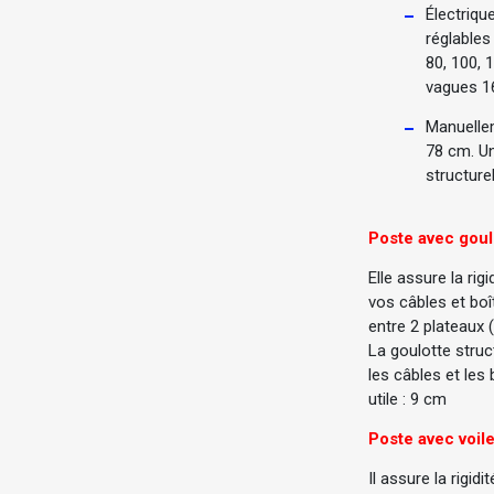
Électriqu
réglables
80, 100, 
vagues 16
Manuellem
78 cm. U
structure
Poste avec goulo
Elle assure la rig
vos câbles et boî
entre 2 plateaux 
La goulotte struc
les câbles et les 
utile : 9 cm
Poste avec voile
Il assure la rigid