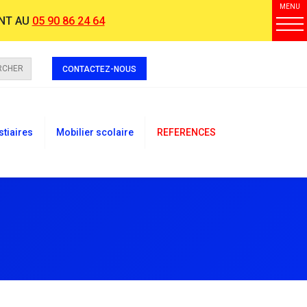
MENU
NT AU
05 90 86 24 64
RCHER
CONTACTEZ-NOUS
stiaires
Mobilier scolaire
REFERENCES