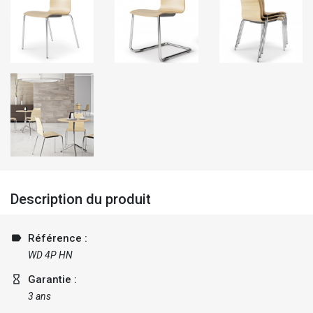
Description du produit
label
Référence :
WD 4P HN
hourglass_empty
Garantie :
3 ans