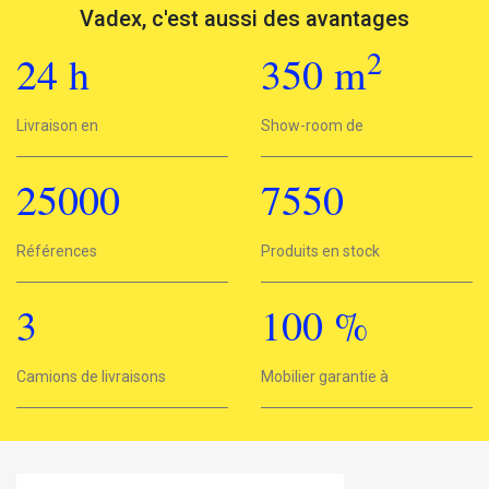
Vadex, c'est aussi des avantages
2
24
h
350
m
2
Livraison en
24h
Show-room de
350 m
25000
7550
25000
Références
7550
Produits en stock
3
100
%
3
Camions de livraisons
Mobilier garantie à
100%