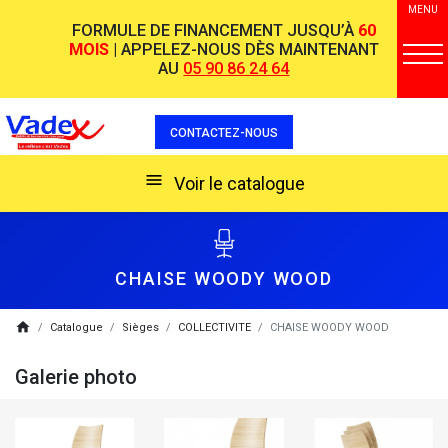
MENU
FORMULE DE FINANCEMENT JUSQU’À
60
MOIS
| APPELEZ-NOUS DÈS MAINTENANT
AU
05 90 86 24 64
CONTACTEZ-NOUS
menu
Voir le catalogue
CHAISE WOODY WOOD
breadcrumb
home
Catalogue
Sièges
COLLECTIVITE
CHAISE WOODY WOOD
Galerie photo