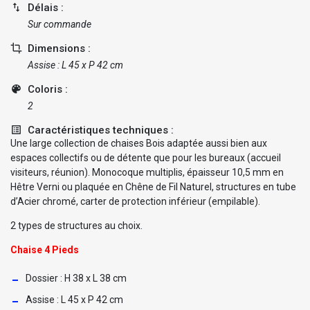
import_export
Délais :
Sur commande
crop
Dimensions :
Assise : L 45 x P 42 cm
color_lens
Coloris :
2
list_alt
Caractéristiques techniques :
Une large collection de chaises Bois adaptée aussi bien aux
espaces collectifs ou de détente que pour les bureaux (accueil
visiteurs, réunion). Monocoque multiplis, épaisseur 10,5 mm en
Hêtre Verni ou plaquée en Chêne de Fil Naturel, structures en tube
d’Acier chromé, carter de protection inférieur (empilable).
2 types de structures au choix.
Chaise 4 Pieds
Dossier : H 38 x L 38 cm
Assise : L 45 x P 42 cm