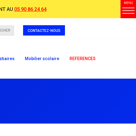
MENU
NT AU
05 90 86 24 64
RCHER
CONTACTEZ-NOUS
stiaires
Mobilier scolaire
REFERENCES