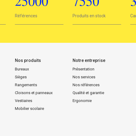
25000
7550
25000
Références
7550
Produits en stock
3
Ca
Nos produits
Notre entreprise
Bureaux
Présentation
Sièges
Nos services
Rangements
Nos références
Cloisons et panneaux
Qualité et garantie
Vestiaires
Ergonomie
Mobilier scolaire