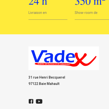
24
h
350
m
2
Livraison en
24h
Show-room de
350 m
31 rue Henri Becquerel
97122 Baie Mahault