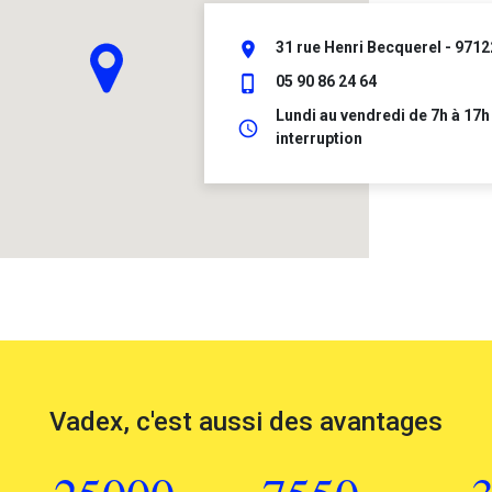
place
31 rue Henri Becquerel - 9712
phone_iphone
05 90 86 24 64
Lundi au vendredi de 7h à 17h
schedule
interruption
Vadex, c'est aussi des avantages