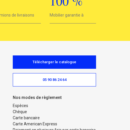
3
100
%
mions de livraisons
Mobilier garantie à
100%
Télécharger le catalogue
05 90 86 24 64
Nos modes de règlement
Espèces
Chèque
Carte bancaire
Carte American Express
Paiement en plusieurs fois par carte bancaire