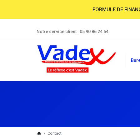
FORMULE DE FINA
Notre service client :
05 90 86 24 64
Bur
breadcrumb
home
Contact