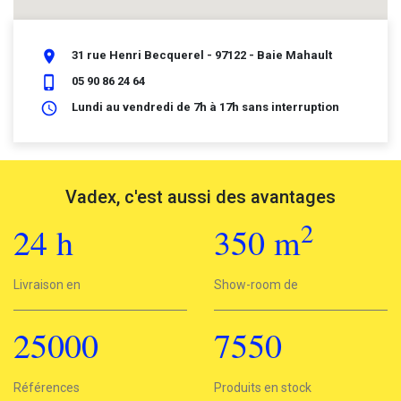
place
31 rue Henri Becquerel - 97122 - Baie Mahault
phone_iphone
05 90 86 24 64
schedule
Lundi au vendredi de 7h à 17h sans interruption
Vadex, c'est aussi des avantages
2
24
h
350
m
2
Livraison en
24h
Show-room de
350 m
25000
7550
25000
Références
7550
Produits en stock