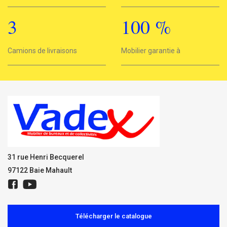
3
100
%
3
Camions de livraisons
Mobilier garantie à
100%
31 rue Henri Becquerel
97122 Baie Mahault
Télécharger le catalogue