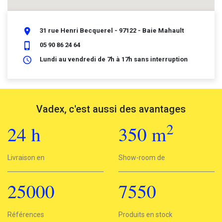
place
31 rue Henri Becquerel - 97122 - Baie Mahault
phone_iphone
05 90 86 24 64
schedule
Lundi au vendredi de 7h à 17h sans interruption
Vadex, c'est aussi des avantages
2
24
h
350
m
2
Livraison en
24h
Show-room de
350 m
25000
7550
25000
Références
7550
Produits en stock