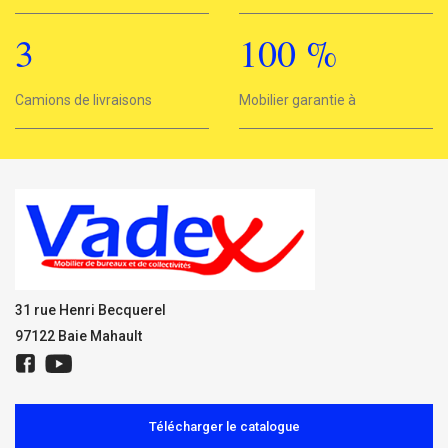
3
100
%
3
Camions de livraisons
Mobilier garantie à
100%
31 rue Henri Becquerel
97122 Baie Mahault
Télécharger le catalogue