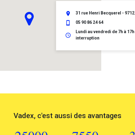
place
31 rue Henri Becquerel - 9712
phone_iphone
05 90 86 24 64
Lundi au vendredi de 7h à 17h
schedule
interruption
Vadex, c'est aussi des avantages