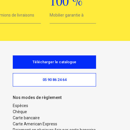
3
100
%
mions de livraisons
Mobilier garantie à
100%
Télécharger le catalogue
05 90 86 24 64
Nos modes de règlement
Espèces
Chèque
Carte bancaire
Carte American Express
Paiement en plusieurs fois par carte bancaire