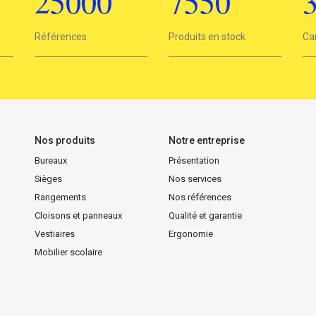
25000
7550
25000
Références
7550
Produits en stock
3
Ca
Nos produits
Notre entreprise
Bureaux
Présentation
Sièges
Nos services
Rangements
Nos références
Cloisons et panneaux
Qualité et garantie
Vestiaires
Ergonomie
Mobilier scolaire