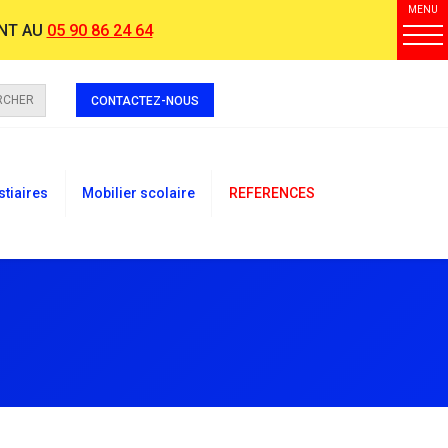
MENU
NT AU
05 90 86 24 64
RCHER
CONTACTEZ-NOUS
stiaires
Mobilier scolaire
REFERENCES