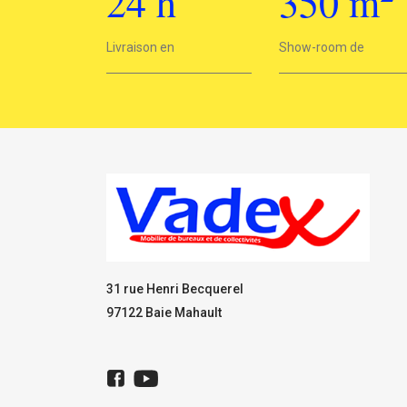
24
h
350
m
2
Livraison en
24h
Show-room de
350 m
31 rue Henri Becquerel
97122 Baie Mahault