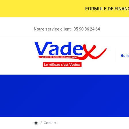
FORMULE DE FINA
Notre service client :
05 90 86 24 64
Bur
breadcrumb
home
Contact