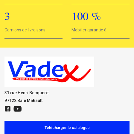
3
100
%
3
Camions de livraisons
Mobilier garantie à
100%
31 rue Henri Becquerel
97122 Baie Mahault
Télécharger le catalogue