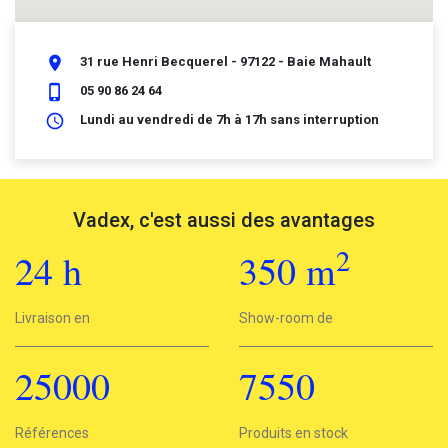
place
31 rue Henri Becquerel - 97122 - Baie Mahault
phone_iphone
05 90 86 24 64
schedule
Lundi au vendredi de 7h à 17h sans interruption
Vadex, c'est aussi des avantages
2
24
h
350
m
2
Livraison en
24h
Show-room de
350 m
25000
7550
25000
Références
7550
Produits en stock