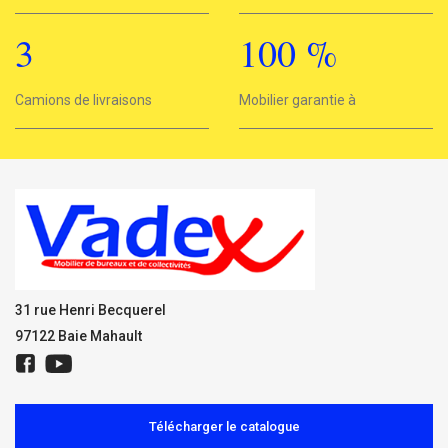
3
100
%
3
Camions de livraisons
Mobilier garantie à
100%
31 rue Henri Becquerel
97122 Baie Mahault
Télécharger le catalogue