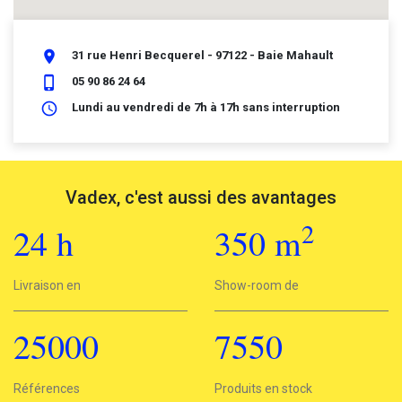
place
31 rue Henri Becquerel - 97122 - Baie Mahault
phone_iphone
05 90 86 24 64
schedule
Lundi au vendredi de 7h à 17h sans interruption
Vadex, c'est aussi des avantages
2
24
h
350
m
2
Livraison en
24h
Show-room de
350 m
25000
7550
25000
Références
7550
Produits en stock