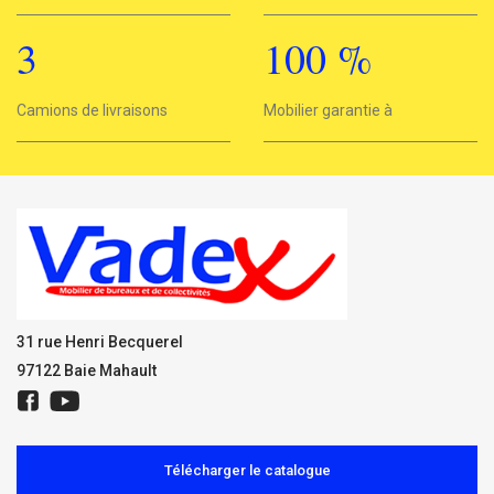
3
100
%
3
Camions de livraisons
Mobilier garantie à
100%
31 rue Henri Becquerel
97122 Baie Mahault
Télécharger le catalogue