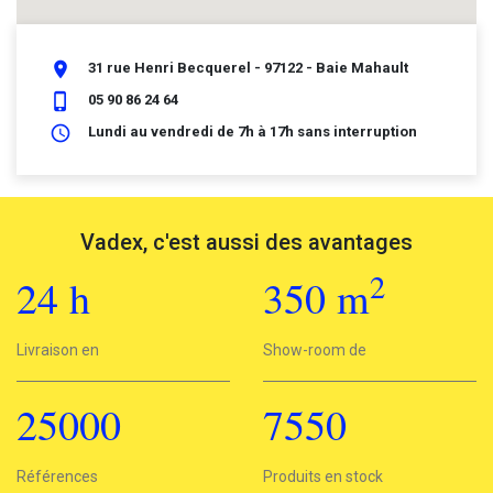
place
31 rue Henri Becquerel - 97122 - Baie Mahault
phone_iphone
05 90 86 24 64
schedule
Lundi au vendredi de 7h à 17h sans interruption
Vadex, c'est aussi des avantages
2
24
h
350
m
2
Livraison en
24h
Show-room de
350 m
25000
7550
25000
Références
7550
Produits en stock