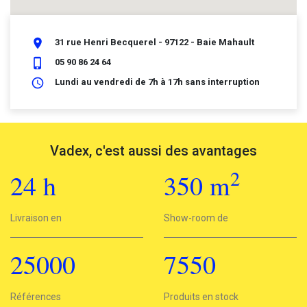
place
31 rue Henri Becquerel - 97122 - Baie Mahault
phone_iphone
05 90 86 24 64
schedule
Lundi au vendredi de 7h à 17h sans interruption
Vadex, c'est aussi des avantages
2
24
h
350
m
2
Livraison en
24h
Show-room de
350 m
25000
7550
25000
Références
7550
Produits en stock