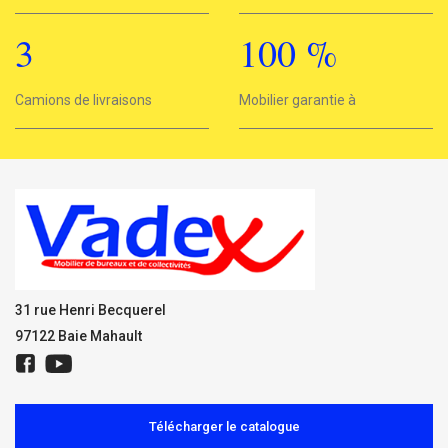
3
100
%
3
Camions de livraisons
Mobilier garantie à
100%
31 rue Henri Becquerel
97122 Baie Mahault
Télécharger le catalogue