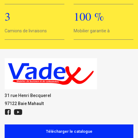
3
100
%
3
Camions de livraisons
Mobilier garantie à
100%
31 rue Henri Becquerel
97122 Baie Mahault
Télécharger le catalogue