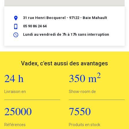
place
31 rue Henri Becquerel - 97122 - Baie Mahault
phone_iphone
05 90 86 24 64
schedule
Lundi au vendredi de 7h à 17h sans interruption
Vadex, c'est aussi des avantages
2
24
h
350
m
2
Livraison en
24h
Show-room de
350 m
25000
7550
25000
Références
7550
Produits en stock