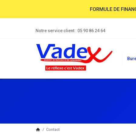
FORMULE DE FINA
Notre service client :
05 90 86 24 64
Bur
breadcrumb
home
Contact