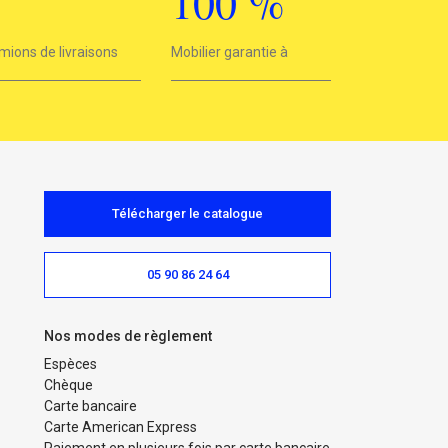
3
100
%
mions de livraisons
Mobilier garantie à
100%
Télécharger le catalogue
05 90 86 24 64
Nos modes de règlement
Espèces
Chèque
Carte bancaire
Carte American Express
Paiement en plusieurs fois par carte bancaire