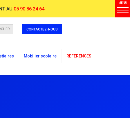
MENU
NT AU
05 90 86 24 64
RCHER
CONTACTEZ-NOUS
stiaires
Mobilier scolaire
REFERENCES