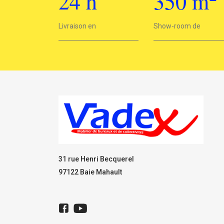
24
h
350
m
2
Livraison en
24h
Show-room de
350 m
31 rue Henri Becquerel
97122 Baie Mahault