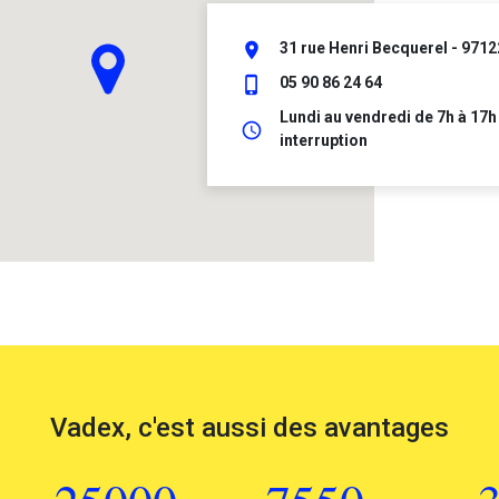
place
31 rue Henri Becquerel - 9712
phone_iphone
05 90 86 24 64
Lundi au vendredi de 7h à 17h
schedule
interruption
Vadex, c'est aussi des avantages