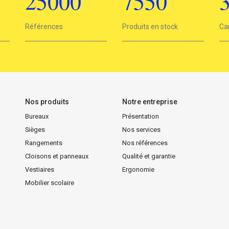
25000
7550
25000
Références
7550
Produits en stock
3
Ca
Nos produits
Notre entreprise
Bureaux
Présentation
Sièges
Nos services
Rangements
Nos références
Cloisons et panneaux
Qualité et garantie
Vestiaires
Ergonomie
Mobilier scolaire