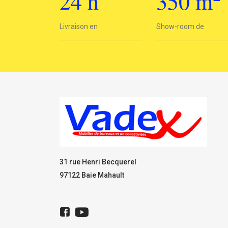
24
h
350
m
2
Livraison en
24h
Show-room de
350 m
31 rue Henri Becquerel
97122 Baie Mahault