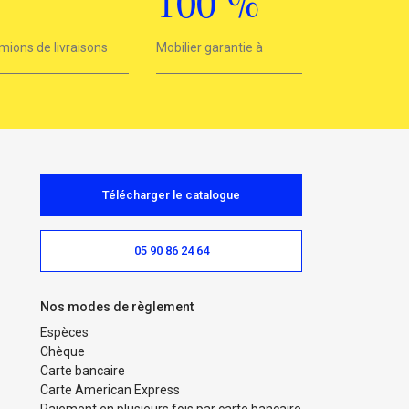
3
100
%
mions de livraisons
Mobilier garantie à
100%
Télécharger le catalogue
05 90 86 24 64
Nos modes de règlement
Espèces
Chèque
Carte bancaire
Carte American Express
Paiement en plusieurs fois par carte bancaire