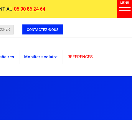
MENU
NT AU
05 90 86 24 64
RCHER
CONTACTEZ-NOUS
stiaires
Mobilier scolaire
REFERENCES