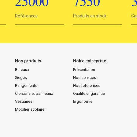
25000
7550
25000
Références
7550
Produits en stock
3
Ca
Nos produits
Notre entreprise
Bureaux
Présentation
Sièges
Nos services
Rangements
Nos références
Cloisons et panneaux
Qualité et garantie
Vestiaires
Ergonomie
Mobilier scolaire