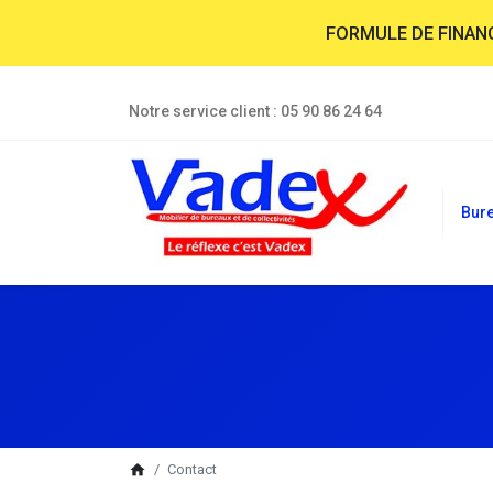
FORMULE DE FINA
Notre service client :
05 90 86 24 64
Bur
breadcrumb
home
Contact