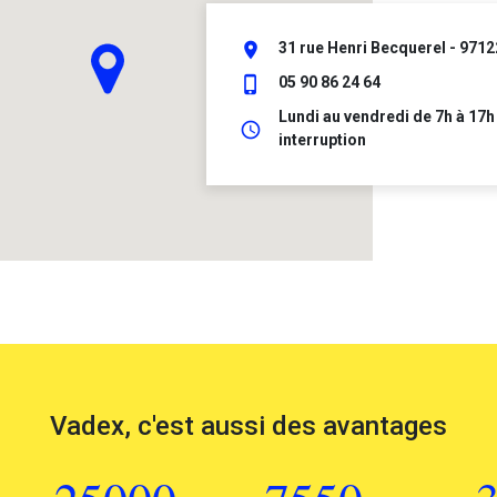
place
31 rue Henri Becquerel - 9712
phone_iphone
05 90 86 24 64
Lundi au vendredi de 7h à 17h
schedule
interruption
Vadex, c'est aussi des avantages