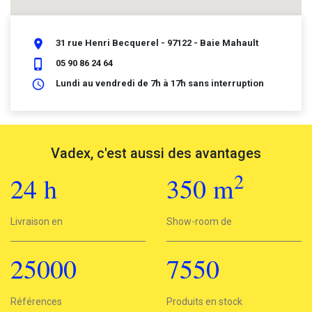
place
31 rue Henri Becquerel - 97122 - Baie Mahault
phone_iphone
05 90 86 24 64
schedule
Lundi au vendredi de 7h à 17h sans interruption
Vadex, c'est aussi des avantages
2
24
h
350
m
2
Livraison en
24h
Show-room de
350 m
25000
7550
25000
Références
7550
Produits en stock