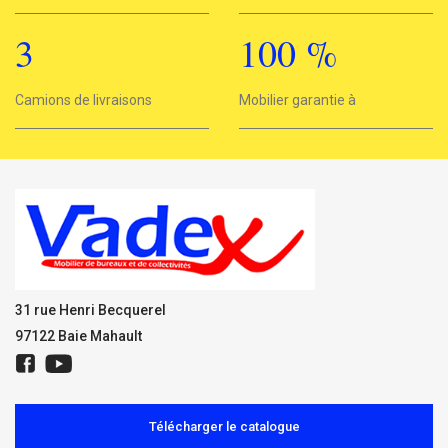
3
100
%
3
Camions de livraisons
Mobilier garantie à
100%
31 rue Henri Becquerel
97122 Baie Mahault
Télécharger le catalogue