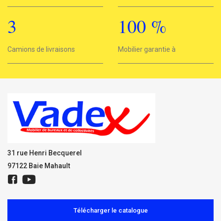
3
100
%
3
Camions de livraisons
Mobilier garantie à
100%
31 rue Henri Becquerel
97122 Baie Mahault
Télécharger le catalogue