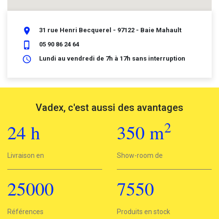
place
31 rue Henri Becquerel - 97122 - Baie Mahault
phone_iphone
05 90 86 24 64
schedule
Lundi au vendredi de 7h à 17h sans interruption
Vadex, c'est aussi des avantages
2
24
h
350
m
2
Livraison en
24h
Show-room de
350 m
25000
7550
25000
Références
7550
Produits en stock