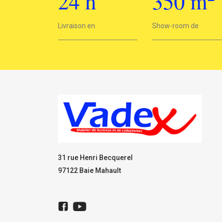
24
h
350
m
2
Livraison en
24h
Show-room de
350 m
31 rue Henri Becquerel
97122 Baie Mahault