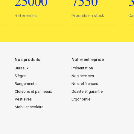
25000
7550
25000
Références
7550
Produits en stock
3
Ca
Nos produits
Notre entreprise
Bureaux
Présentation
Sièges
Nos services
Rangements
Nos références
Cloisons et panneaux
Qualité et garantie
Vestiaires
Ergonomie
Mobilier scolaire