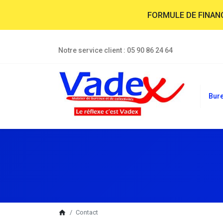
FORMULE DE FINA
Notre service client :
05 90 86 24 64
Bur
breadcrumb
home
Contact