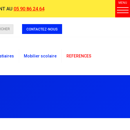
MENU
NT AU
05 90 86 24 64
RCHER
CONTACTEZ-NOUS
stiaires
Mobilier scolaire
REFERENCES