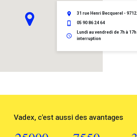
place
31 rue Henri Becquerel - 9712
phone_iphone
05 90 86 24 64
Lundi au vendredi de 7h à 17h
schedule
interruption
Vadex, c'est aussi des avantages