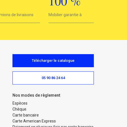
3
100
%
mions de livraisons
Mobilier garantie à
100%
Télécharger le catalogue
05 90 86 24 64
Nos modes de règlement
Espèces
Chèque
Carte bancaire
Carte American Express
Paiement en plusieurs fois par carte bancaire