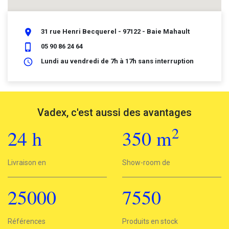
place
31 rue Henri Becquerel - 97122 - Baie Mahault
phone_iphone
05 90 86 24 64
schedule
Lundi au vendredi de 7h à 17h sans interruption
Vadex, c'est aussi des avantages
2
24
h
350
m
2
Livraison en
24h
Show-room de
350 m
25000
7550
25000
Références
7550
Produits en stock