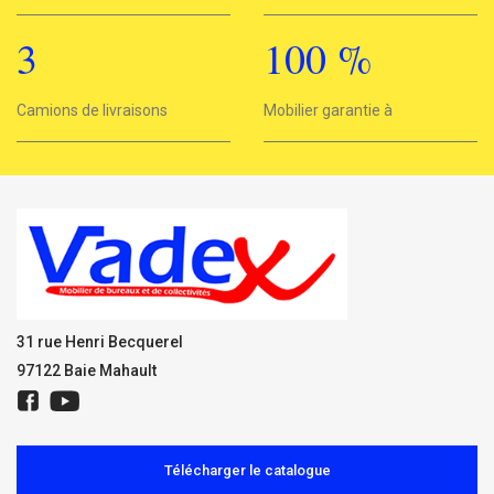
3
100
%
3
Camions de livraisons
Mobilier garantie à
100%
31 rue Henri Becquerel
97122 Baie Mahault
Télécharger le catalogue