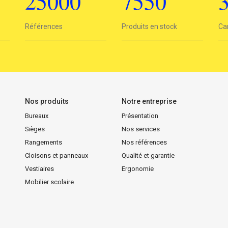
25000
7550
25000
Références
7550
Produits en stock
3
Ca
Nos produits
Notre entreprise
Bureaux
Présentation
Sièges
Nos services
Rangements
Nos références
Cloisons et panneaux
Qualité et garantie
Vestiaires
Ergonomie
Mobilier scolaire