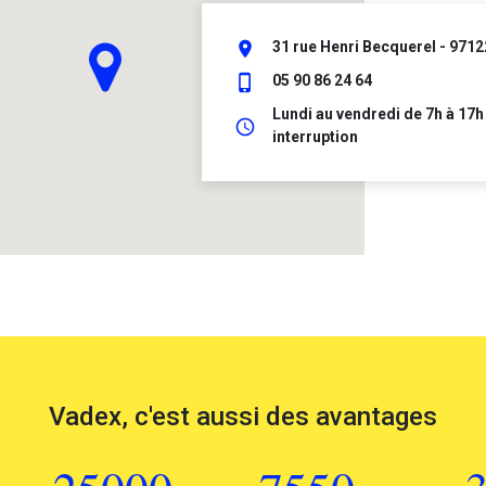
place
31 rue Henri Becquerel - 9712
phone_iphone
05 90 86 24 64
Lundi au vendredi de 7h à 17h
schedule
interruption
Vadex, c'est aussi des avantages