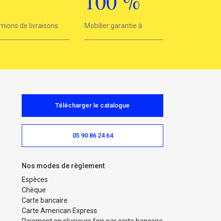
3
100
%
mions de livraisons
Mobilier garantie à
100%
Télécharger le catalogue
05 90 86 24 64
Nos modes de règlement
Espèces
Chèque
Carte bancaire
Carte American Express
Paiement en plusieurs fois par carte bancaire