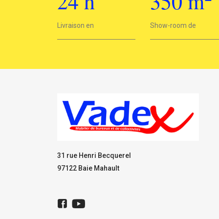
24
h
350
m
2
Livraison en
24h
Show-room de
350 m
31 rue Henri Becquerel
97122 Baie Mahault