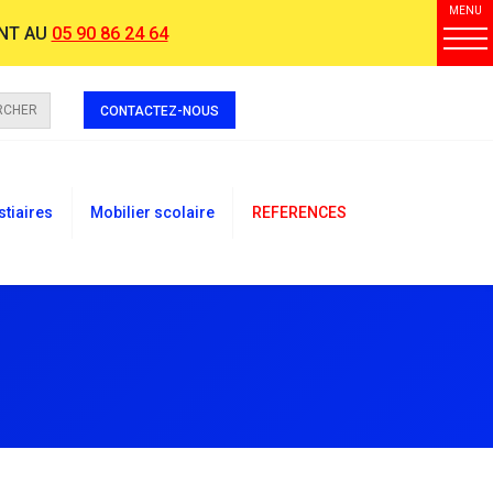
MENU
NT AU
05 90 86 24 64
RCHER
CONTACTEZ-NOUS
stiaires
Mobilier scolaire
REFERENCES