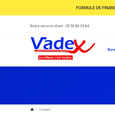
FORMULE DE FINA
Notre service client :
05 90 86 24 64
Bur
breadcrumb
home
Contact