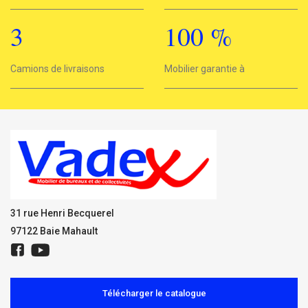
3
100
%
3
Camions de livraisons
Mobilier garantie à
100%
31 rue Henri Becquerel
97122 Baie Mahault
Télécharger le catalogue