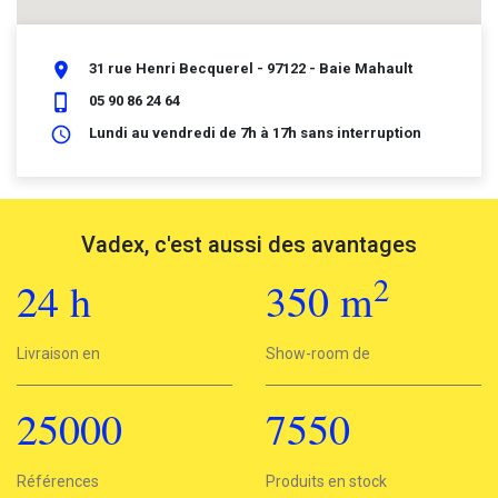
place
31 rue Henri Becquerel - 97122 - Baie Mahault
phone_iphone
05 90 86 24 64
schedule
Lundi au vendredi de 7h à 17h sans interruption
Vadex, c'est aussi des avantages
2
24
h
350
m
2
Livraison en
24h
Show-room de
350 m
25000
7550
25000
Références
7550
Produits en stock