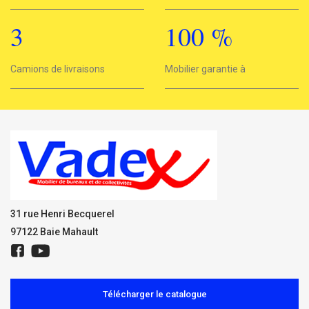
3
100
%
3
Camions de livraisons
Mobilier garantie à
100%
31 rue Henri Becquerel
97122 Baie Mahault
Télécharger le catalogue