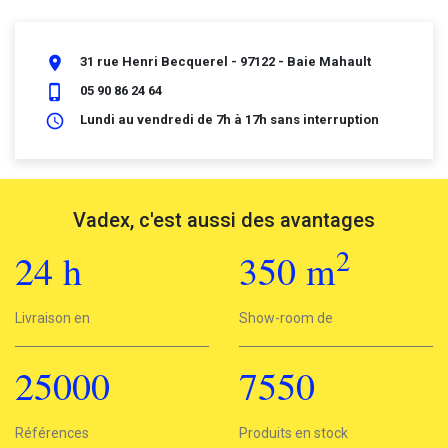
place
31 rue Henri Becquerel - 97122 - Baie Mahault
phone_iphone
05 90 86 24 64
schedule
Lundi au vendredi de 7h à 17h sans interruption
Vadex, c'est aussi des avantages
2
24
h
350
m
2
Livraison en
24h
Show-room de
350 m
25000
7550
25000
Références
7550
Produits en stock